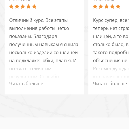
Отличный курс. Все этапы
Курс супер, все
выполнения работы четко
теперь нет стра
показаны. Благодаря
шлицей, а то в
полученным навыкам я сшила
столько было, в
несколько изделий со шлицей
такого подробн
на подкладке: юбки, платья. И
объяснения не 
всегда с отличным
Рекомендую дан
результатом. Спасибо
кто начинает ш
Читать больше
Читать больше
разработчикам курса.