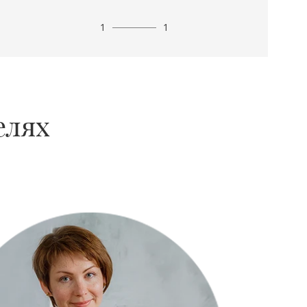
1
1
елях