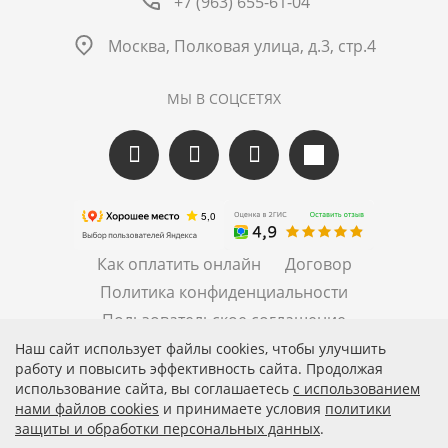
+7 (963) 655-61-04
Москва, Полковая улица, д.3, стр.4
МЫ В СОЦСЕТЯХ
Как оплатить онлайн
Договор
Политика конфиденциальности
Пользовательское соглашение
Правила рассылок
Наш сайт использует файлы cookies, чтобы улучшить
работу и повысить эффективность сайта. Продолжая
использование сайта, вы соглашаетесь
c использованием
нами файлов cookies
и принимаете условия
политики
защиты и обработки персональных данных
.
© 2026 АО «БКМ», ОГРН 1027739494584, ИНН 7705056238