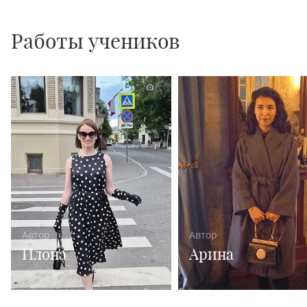
Работы учеников
1
Автор
Автор
Илона
Арина