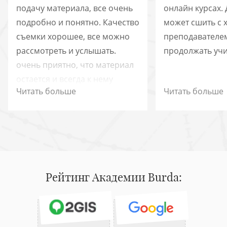
подачу материала, все очень
онлайн курсах.
подробно и понятно. Качество
может сшить с
съемки хорошее, все можно
преподавателем
рассмотреть и услышать.
продолжать учи
очень приятно, что материал
остается и всегда к нему
Читать больше
Читать больше
можно вернуться и
пересмотреть.
Рейтинг Академии Burda: