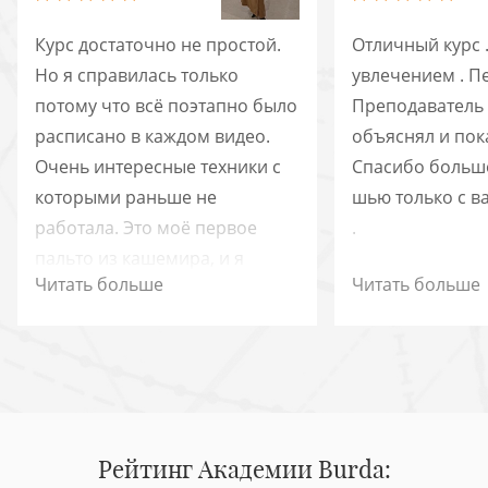
Курс достаточно не простой.
Отличный курс 
Но я справилась только
увлечением . Пе
потому что всё поэтапно было
Преподаватель
расписано в каждом видео.
объяснял и пок
Очень интересные техники с
Спасибо большо
которыми раньше не
шью только с 
работала. Это моё первое
.
пальто из кашемира, и я
Читать больше
Читать больше
очень довольна что не
побоялась сложностей.
Спасибо за такой курс!
Рейтинг Академии Burda: