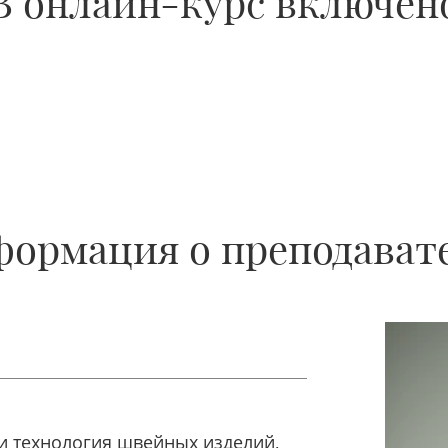
В онлайн-курс включен
ормация о преподават
и технология швейных изделий,