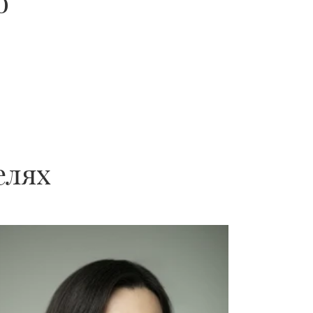
о
елях