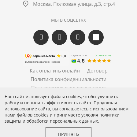
Москва, Полковая улица, д.3, стр.4
МЫ В СОЦСЕТЯХ
Как оплатить онлайн
Договор
Политика конфиденциальности
Пользовательское соглашение
Правила рассылок
Наш сайт использует файлы cookies, чтобы улучшить
работу и повысить эффективность сайта. Продолжая
использование сайта, вы соглашаетесь
c использованием
нами файлов cookies
и принимаете условия
политики
защиты и обработки персональных данных
.
© 2026 АО «БКМ», ОГРН 1027739494584, ИНН 7705056238
127018, Москва, ул. Полковая, д. 3, стр. 4, помещение I,
ПРИНЯТЬ
комн. 23