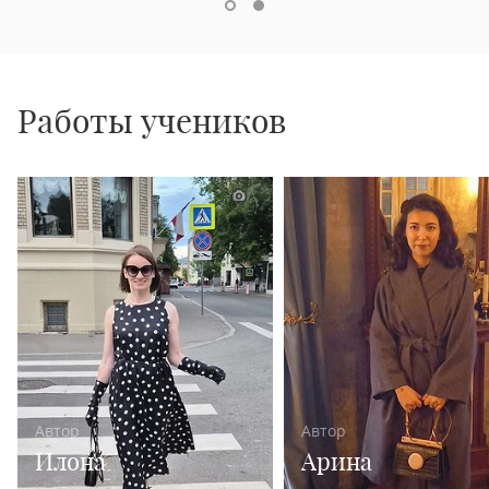
Работы учеников
1
Автор
Автор
Илона
Арина