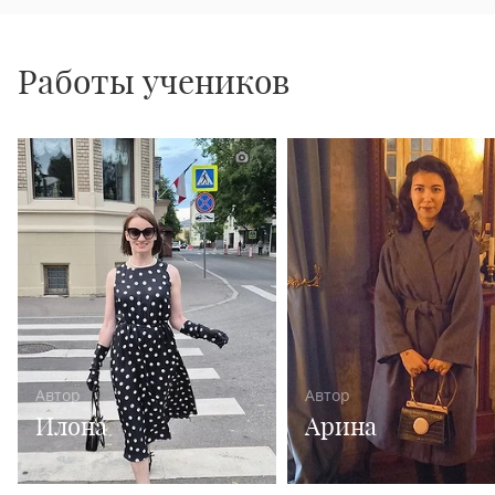
Работы учеников
1
Автор
Автор
Илона
Арина