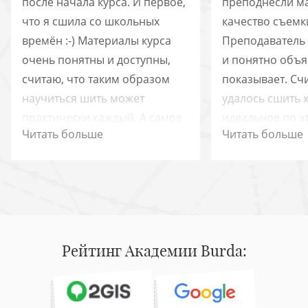
после начала курса. И первое,
преподнесли ма
что я сшила со школьных
качество съемк
времён :-) Материалы курса
Преподаватель
очень понятны и доступны,
и понятно объя
считаю, что таким образом
показывает. Сч
научиться шить может
удалось сшить 
практически каждый. А самое
идеальное по эт
Читать больше
Читать больше
крутое, - это то, что отдельные
меня модель н
лекции можно посмотреть в
неудачная по р
любой момент, когда надо
велика. Но я её
вспомнить выполнение той
футера 2-нит., 
или иной техники.
смотрится не о
громоздко. Не 
Рейтинг Академии Burda:
загрузить изоб