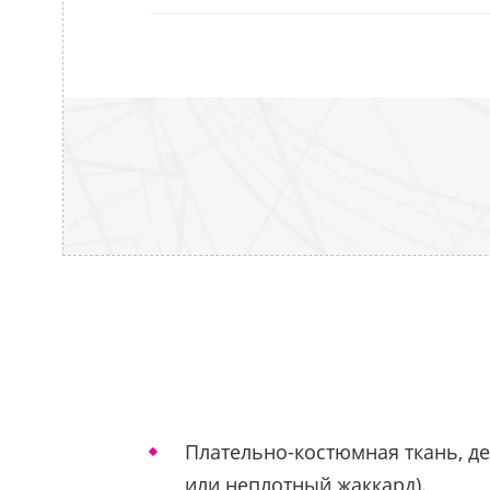
Плательно-костюмная ткань, д
или неплотный жаккард).