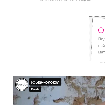
Под
най
мат