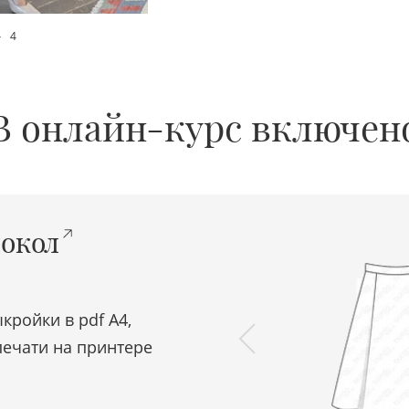
4
В онлайн-курс включен
окол
кройки в pdf A4,
печати на принтере