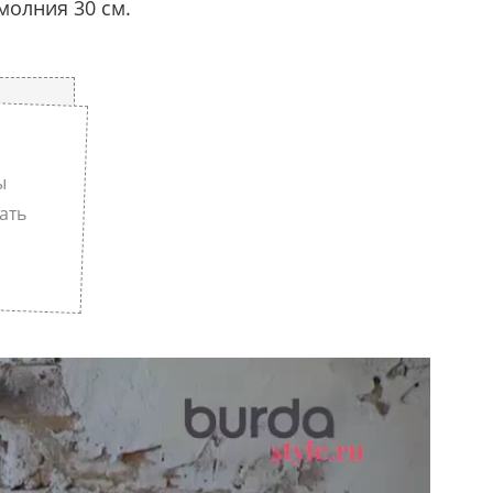
молния 30 см.
ы
ать